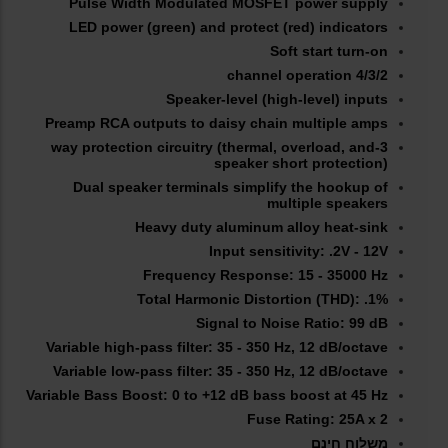
Pulse Width Modulated MOSFET power supply
LED power (green) and protect (red) indicators
Soft start turn-on
4/3/2 channel operation
Speaker-level (high-level) inputs
Preamp RCA outputs to daisy chain multiple amps
3-way protection circuitry (thermal, overload, and
speaker short protection)
Dual speaker terminals simplify the hookup of
multiple speakers
Heavy duty aluminum alloy heat-sink
Input sensitivity: .2V - 12V
Frequency Response: 15 - 35000 Hz
Total Harmonic Distortion (THD): .1%
Signal to Noise Ratio: 99 dB
Variable high-pass filter: 35 - 350 Hz, 12 dB/octave
Variable low-pass filter: 35 - 350 Hz, 12 dB/octave
Variable Bass Boost: 0 to +12 dB bass boost at 45 Hz
Fuse Rating: 25A x 2
משלוח חינם