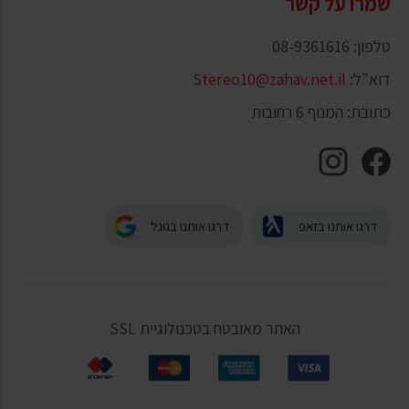
שמרו על קשר
טלפון: 08-9361616
דוא"ל:
Stereo10@zahav.net.il
כתובת: המנוף 6 רחובות
דרגו אותנו בזאפ
דרגו אותנו בגוגל
האתר מאובטח בטכנולוגיית SSL