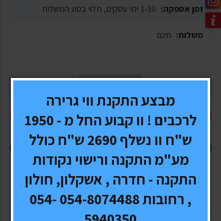
זמן אספקה:
1-10 ימי עסקים, תלוי בסוג המשלוח
משלוח:
חינם
מבצע התקנת ווי גרירה
הוסף לעגלה
לרכבים ! וו קבוע החל מ - 1950
ש"ח וו נשלף 2690 ש"ח כולל
קנה עכשיו
מע"מ התקנה ורישוי נקודות
התקנה - חדרה , אשקלון, חולון
, רחובות 054-8074488 054-
4 מגיני רוח לDODGE RAM- השחלה בחלון
5940350