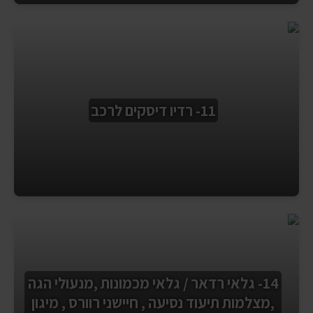
11- רדיו דיסקים לרכב
14- גלאי רדאר / גלאי מכמונות ,מנעולי הגה
,מצלמות תיעוד נסיעה , חיישני רוורס , מיגון