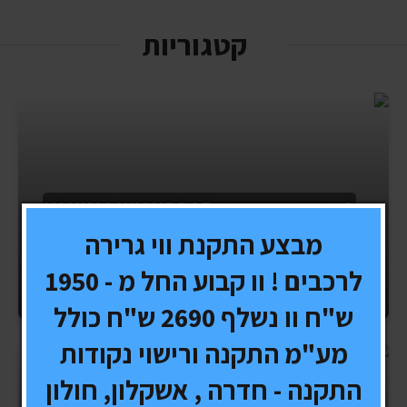
קטגוריות
2- גגונים ומנשאים YAKIMA WISHPBAR
מבצע התקנת ווי גרירה
לרכבים ! וו קבוע החל מ - 1950
ש"ח וו נשלף 2690 ש"ח כולל
מע"מ התקנה ורישוי נקודות
התקנה - חדרה , אשקלון, חולון