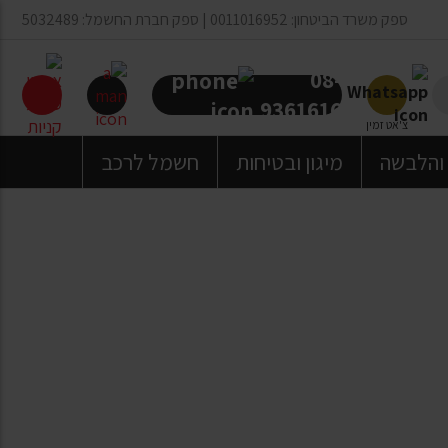
ספק משרד הביטחון: 0011016952 | ספק חברת החשמל: 5032489
08-
9361616
צ'אט זמין
 והלבשה
מיגון ובטיחות
חשמל לרכב