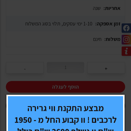
אחריות:
שנה
זמן אספקה:
1-10 ימי עסקים, תלוי בסוג המשלוח
משלוח:
חינם
הוסף לעגלה
מבצע התקנת ווי גרירה
קנה עכשיו
לרכבים ! וו קבוע החל מ - 1950