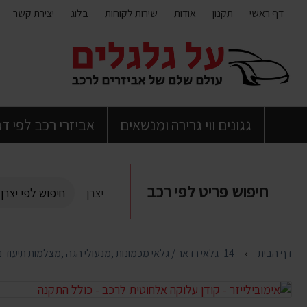
דף ראשי
תקנון
אודות
שירות לקוחות
בלוג
יצירת קשר
דלג
לתוכן
העמוד
גגונים ווי גרירה ומנשאים
אביזרי רכב לפי ד
חיפוש פריט לפי רכב
יצרן
דף הבית
14- גלאי רדאר / גלאי מכמונות ,מנעולי הגה ,מצלמות תיעוד נסיעה , חיישני רוורס , מיגון ובטיחות לרכב