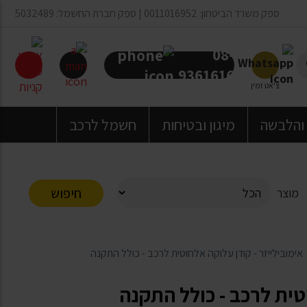
ספק משרד הביטחון: 0011016952 | ספק חברת החשמל: 5032489
08-
9361616
צ'אט זמין
 והלבשה
מיגון ובטיחות
חשמל לרכב
חיפוש
מוצר
אימובילייזר - קודן עלוקה אלחוטית לרכב - כולל התקנה
טית לרכב - כולל התקנה