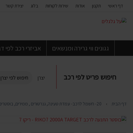
דף ראשי
תקנון
אודות
שירות לקוחות
בלוג
יצירת קשר
דלג
לתוכן
העמוד
גגונים ווי גרירה ומנשאים
אביזרי רכב לפי ד
חיפוש פריט לפי רכב
יצרן
דף הבית
20- חשמל לרכב- עמדת טעינה, גנרטורים , ממירים, בוסטרים וכבלים להתנעה , מצברים