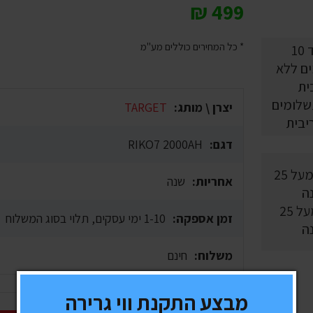
₪
499
* כל המחירים כוללים מע"מ
10 תשלומים
יצרן \ מותג:
TARGET
יבית
דגם:
RIKO7 2000AH
אחריות:
שנה
וותק מעל 25
זמן אספקה:
1-10 ימי עסקים, תלוי בסוג המשלוח
ה
משלוח:
חינם
מבצע התקנת ווי גרירה