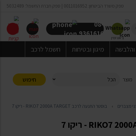
ספק משרד הביטחון: 0011016952 | ספק חברת החשמל: 5032489
08-
9361616
צ'אט זמין
 והלבשה
מיגון ובטיחות
חשמל לרכב
חיפוש
מוצר
ני מצברים
בוסטר התנעה לרכב RIKO7 2000A TARGET - ריקו 7