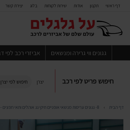
דף ראשי
תקנון
אודות
שירות לקוחות
בלוג
יצירת קשר
דלג
לתוכן
העמוד
גגונים ווי גרירה ומנשאים
אביזרי רכב לפי ד
חיפוש פריט לפי רכב
יצרן
דף הבית
8- גגונים עריסות מנשאי אופניים תיקי גג אוהלים ותאי חפצים - FABBRI, FARAD , UEBLER , CHIMIGAG,SARIS, BUZZRACK