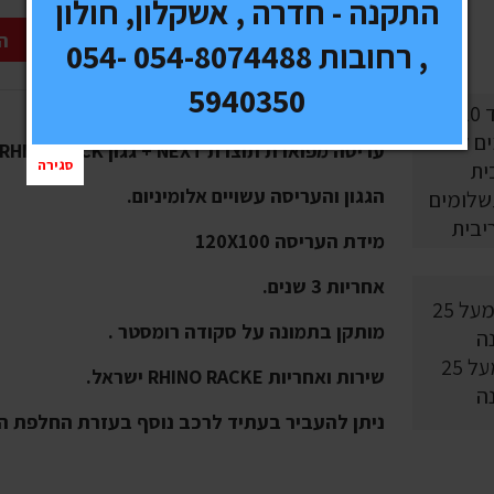
התקנה - חדרה , אשקלון, חולון
ה
, רחובות 054-8074488 054-
5940350
עריסה מפוארת תוצרת NEXT + גגון RHINO RACK לרכב.
סגירה
הגגון והעריסה עשויים אלומיניום.
10 תשלומים
יבית
מידת העריסה 120X100
אחריות 3 שנים.
מותקן בתמונה על סקודה רומסטר .
וותק מעל 25
שירות ואחריות RHINO RACKE ישראל.
ה
ניתן להעביר בעתיד לרכב נוסף בעזרת החלפת 