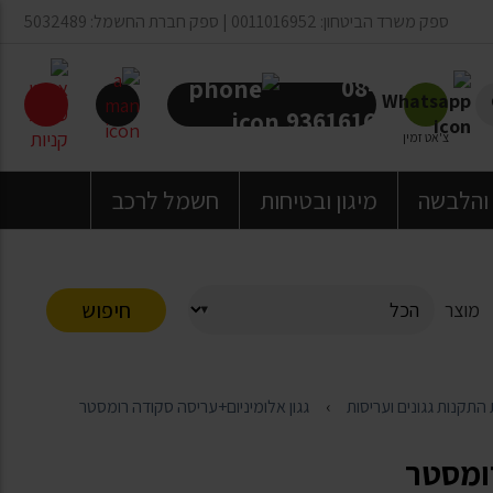
ספק משרד הביטחון: 0011016952 | ספק חברת החשמל: 5032489
08-
9361616
צ'אט זמין
 והלבשה
מיגון ובטיחות
חשמל לרכב
חיפוש
מוצר
התקנות גגונים ועריסות
גגון אלומיניום+עריסה סקודה רומסטר
רומסטר