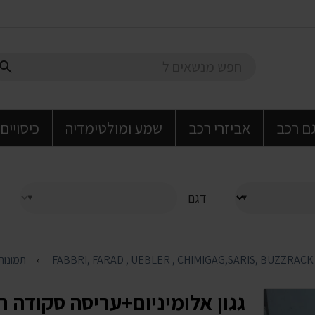
גם רכב
אביזרי רכב
שמע ומולטימדיה
כיסויים
דגם
תמונות 
גגון אלומיניום+עריסה סקודה 