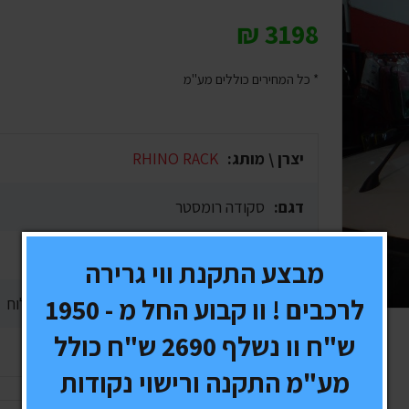
₪
3198
* כל המחירים כוללים מע"מ
יצרן \ מותג:
RHINO RACK
דגם:
סקודה רומסטר
אחריות:
3 שנים
מבצע התקנת ווי גרירה
לרכבים ! וו קבוע החל מ - 1950
זמן אספקה:
1-10 ימי עסקים, תלוי בסוג המשלוח
ש"ח וו נשלף 2690 ש"ח כולל
משלוח:
חינם
מע"מ התקנה ורישוי נקודות