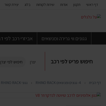
דף ראשי
תקנון
אודות
שירות לקוחות
בלוג
יצירת קשר
דלג
לתוכן
העמוד
גגונים ווי גרירה ומנשאים
אביזרי רכב לפי ד
חיפוש פריט לפי רכב
יצרן
דף הבית
4- גגונים ומנשאים RHINO RACK
גגוני RHINO RACK