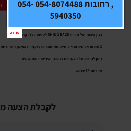
, רחובות 054-8074488 054-
ה
5940350
סגירה
גגון איכותי של חברת RHINO RACK לטויוטה לנדקרוזר.
3 מוטות אלומיניום איכותיים שמתחברים לנקודות העיגון המקוריות ברכב.
ניתן להרכיב על הגגון את כל סוגי העריסות והמנשאים.
אחריות ל3 שנים.
לקבלת הצעה מ