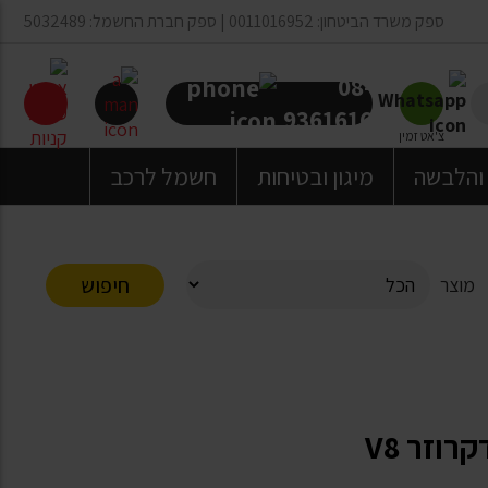
ספק משרד הביטחון: 0011016952 | ספק חברת החשמל: 5032489
08-
9361616
צ'אט זמין
 והלבשה
מיגון ובטיחות
חשמל לרכב
חיפוש
מוצר
רוזר V8