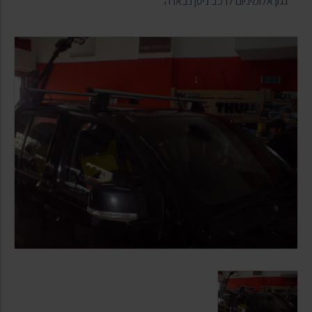
גגון אלומיניום לרכב ניסן נבארה