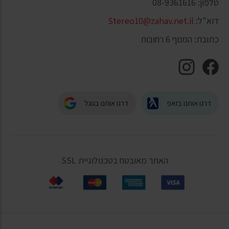
טלפון: 08-9361616
דוא"ל:
Stereo10@zahav.net.il
כתובת: המנוף 6 רחובות
דרגו אותנו בזאפ
דרגו אותנו בגוגל
האתר מאובטח בטכנולוגיית SSL