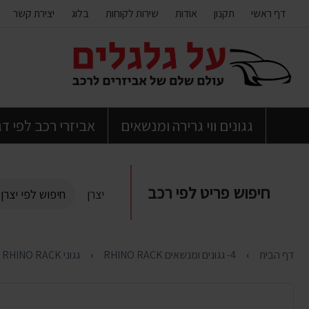
דף ראשי
תקנון
אודות
שירות לקוחות
בלוג
יצירת קשר
דלג
לתוכן
העמוד
גגונים ווי גרירה ומנשאים
אביזרי רכב לפי ד
חיפוש פריט לפי רכב
יצרן
דף הבית
4- גגונים ומנשאים RHINO RACK
גגוני RHINO RACK