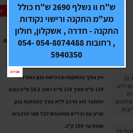
ש"ח וו נשלף 2690 ש"ח כולל
ה
מע"מ התקנה ורישוי נקודות
התקנה - חדרה , אשקלון, חולון
, רחובות 054-8074488 054-
עריסת אלומיניום לרכב של חברת RHINO RACK.
5940350
במחיר כלול גם סט מתאמים לרכב.
העריסה המושלמת לכל הרכבים הפרטיים!!
סגירה
אין צורך בהתקנת וברכישת גגון בנפרד!!
119 ס"מ אורך 110 ס"מ רוחב 10.5 ס"מ גובה.
10 תשלומים
מתחבר לגג הרכב ללא צורך בהתקנת גגון.
יבית
מגיע עם רגליים ומתאמים לכל סוגי הרכבים.
עומס עד 100 ק"ג.