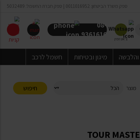
ספק משרד הביטחון: 0011016952 | ספק חברת החשמל: 5032489
08-
9361616
צ'אט זמין
 והלבשה
מיגון ובטיחות
חשמל לרכב
חיפוש
מוצר