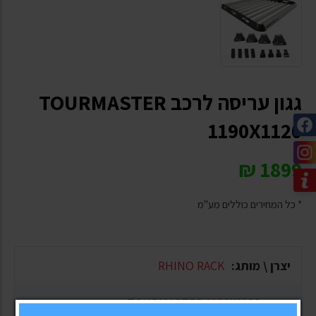
גגון עריסה לרכב TOURMASTER
1190X1120
₪
1899
* כל המחירים כוללים מע"מ
יצרן \ מותג:
RHINO RACK
דגם:
TOURMASTER 1190X1120