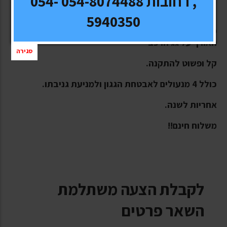
, רחובות 054-8074488 054-
5940350
מוטות רוחב אלומיניום לרכב ניסן קשקאי עם מוטות
האורך על גג הרכב
סגירה
קל ופשוט להתקנה.
כולל 4 מנעולים לאבטחת הגגון ולמניעת גניבתו.
אחריות לשנה.
משלוח חינם!!
לקבלת הצעה משתלמת
השאר פרטים