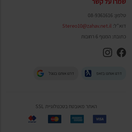
שמרו על קשר
טלפון: 08-9361616
דוא"ל:
Stereo10@zahav.net.il
כתובת: המנוף 6 רחובות
דרגו אותנו בזאפ
דרגו אותנו בגוגל
האתר מאובטח בטכנולוגיית SSL