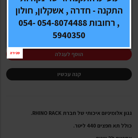
משלוח:
חינם
התקנה - חדרה , אשקלון, חולון
, רחובות 054-8074488 054-
5940350
סגירה
הוסף לעגלה
קנה עכשיו
גגון אלומיניום איכותי של חברת RHINO RACK.
כולל תא חפצים 440 ליטר.