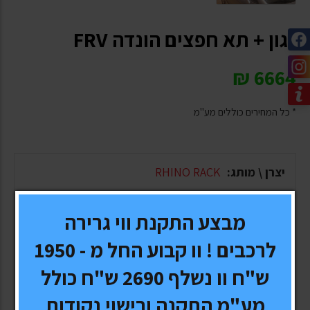
גגון + תא חפצים הונדה FRV
₪
6664
* כל המחירים כוללים מע"מ
יצרן \ מותג:
RHINO RACK
דגם:
הונדה FRV
מבצע התקנת ווי גרירה
לרכבים ! וו קבוע החל מ - 1950
אחריות:
3 שנים
ש"ח וו נשלף 2690 ש"ח כולל
זמן אספקה:
1-10 ימי עסקים, תלוי בסוג המשלוח
מע"מ התקנה ורישוי נקודות