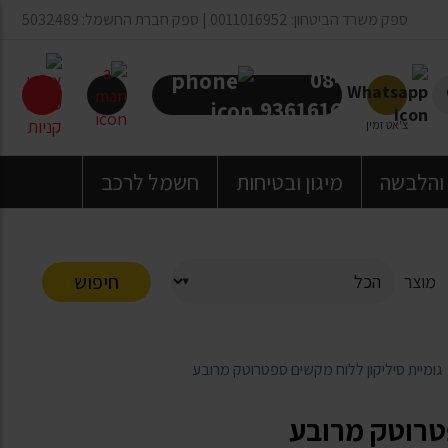
ספק משרד הביטחון: 0011016952 | ספק חברת החשמל: 5032489
08-
9361616
צ'אט זמין
 והלבשה
מיגון ובטיחות
חשמל לרכב
חיפוש
מוצר
גומיית סיליקון ללוח מקשים ספטרוטק מרובע
פטרוטק מרובע