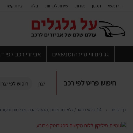
דף ראשי
תקנון
אודות
שירות לקוחות
בלוג
יצירת קשר
דלג
לתוכן
העמוד
גגונים ווי גרירה ומנשאים
אביזרי רכב לפי ד
חיפוש פריט לפי רכב
יצרן
דף הבית
14- גלאי רדאר / גלאי מכמונות ,מנעולי הגה ,מצלמות תיעוד נסיעה , חיישני רוורס , מיגון ובטיחות לרכב