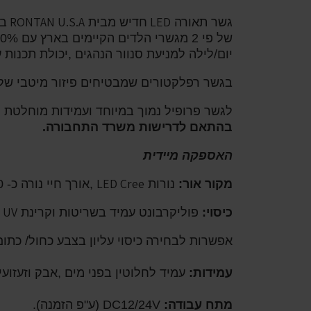
RONTAN U.S.A
LED
גשר תאורה
חדיש מבית
בט
יום/לילה למניעת סנוור הנהגים ,יכולת תכנות 
בגשר רפלקטורים שמבטיחים פיזור מיטבי של עוצמת 
לגשר פרופיל נמוך במיוחד ועמידות מוחלטת מ
בהתאם לדרישות משרד התחבורה.
האספקה מיידית
LED Cree
מקור אור:
נורות
,אורך חיי נורה כ- 100.000 שעות.
UV
כיסוי:
פוליקרבונט עמיד בשריטות וקרינת
אפשרות לבחירה כיסוי עליון בצבע כחול/ כתום 
עמידות:
עמיד לחלוטין בפני מים ,אבק וזעזועי
מתח עבודה:
DC12/24V
(ע"פ הזמנה).