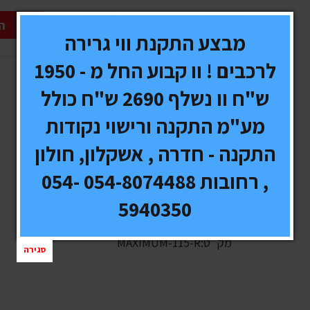
ה
מבצע התקנת ווי גרירה
לרכבים ! וו קבוע החל מ - 1950
ש"ח וו נשלף 2690 ש"ח כולל
גשר תאורה LED חדיש
מע"מ התקנה ורישוי נקודות
התקנה - חדרה , אשקלון, חולון
, רחובות 054-8074488 054-
אדום
5940350
מק''ט:MAXIMUM-115-R
סגירה