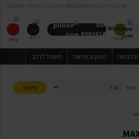
ספק משרד הביטחון: 0011016952 | ספק חברת החשמל: 5032489
08-
9361616
צ'אט זמין
 והלבשה
מיגון ובטיחות
חשמל לרכב
חיפוש
מוצר