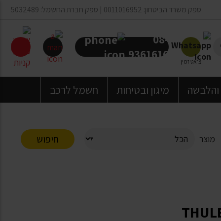
ספק משרד הביטחון: 0011016952 | ספק חברת החשמל: 5032489
08-
9361616
צ'אט זמין
 והלבשה
מיגון ובטיחות
חשמל לרכב
חיפוש
מוצר