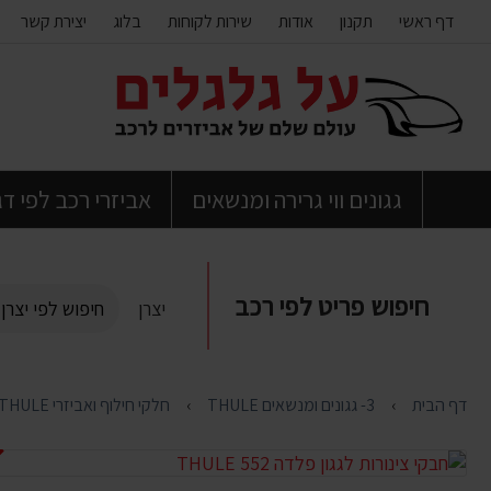
דף ראשי
תקנון
אודות
שירות לקוחות
בלוג
יצירת קשר
דלג
לתוכן
העמוד
גגונים ווי גרירה ומנשאים
אביזרי רכב לפי ד
חיפוש פריט לפי רכב
יצרן
דף הבית
3- גגונים ומנשאים THULE
חלקי חילוף ואביזרי THULE