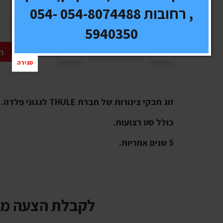
משלוח:
חינם
, רחובות 054-8074488 054-
5940350
ה
סגירה
זוג חבקי צינורות של חברת THULE לגגוני פלדה.
כולל סט רצועות.
5 שנים אחריות.
לקבלת הצעה מ