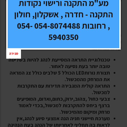
מע"מ התקנה ורישוי נקודות
התקנה - חדרה , אשקלון, חולון
, רחובות 054-8074488 054-
5940350
התראת מרחק אולטראסונית מודרנית לרכב
המותקנת על הפגוש האחורי, מאתרת מכשולים ומתריעה
על הימצאותם.
סגירה
טכנולוגיית התראה המסייעת לנהג להיות בשליטה
טובה יותר בעת נסיעה לאחור.
תצורת נורותLED הכולל 5 שלבים כולל צג המראה
את המרחק מהמכשול.
התראה קולית המגבירה תדירות עם התקרבות
למכשול.
צבעי כחול ,צהוב,ירוק,כתום,ואדום, המופיעים
ברצף ביחס להתקרבות למכשול,בכדי לאמוד
מרחק ומיקום מהמיכשול.
מערכת חיישני חניה הנה אמצעי סיוע לנהג,אין
לראות בה תחליף לאחריותו של הנהג בעת הנהיגה