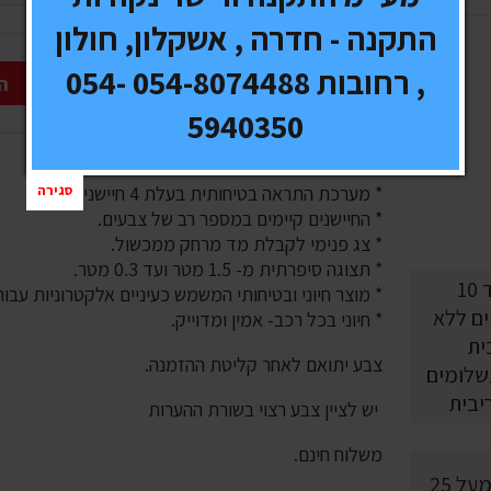
התקנה - חדרה , אשקלון, חולון
, רחובות 054-8074488 054-
ה
5940350
סגירה
* מערכת התראה בטיחותית בעלת 4 חיישני רוורס.
* החיישנים קיימים במספר רב של צבעים.
* צג פנימי לקבלת מד מרחק ממכשול.
* תצוגה סיפרתית מ- 1.5 מטר ועד 0.3 מטר.
* מוצר חיוני ובטיחותי המשמש כעיניים אלקטרוניות עבור
* חיוני בכל רכב- אמין ומדוייק.
צבע יתואם לאחר קליטת ההזמנה.
10 תשלומים
יבית
יש לציין צבע רצוי בשורת ההערות
משלוח חינם.