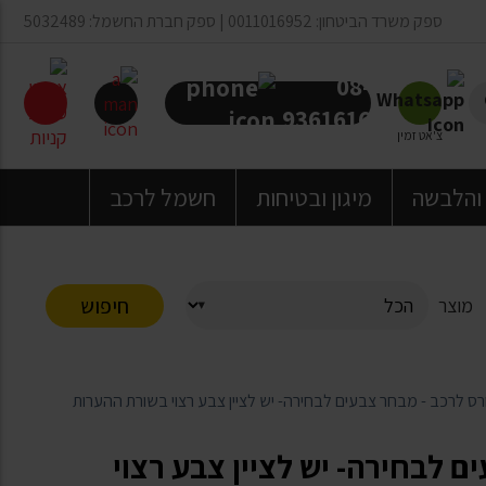
ספק משרד הביטחון: 0011016952 | ספק חברת החשמל: 5032489
08-
9361616
צ'אט זמין
 והלבשה
מיגון ובטיחות
חשמל לרכב
חיפוש
מוצר
ורס לרכב - מבחר צבעים לבחירה- יש לציין צבע רצוי בשורת ההערות
ם לבחירה- יש לציין צבע רצוי