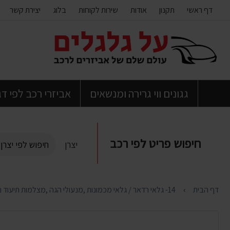
דף ראשי
תקנון
אודות
שירות לקוחות
בלוג
יצירת קשר
דלג
לתוכן
העמוד
גגונים ווי גרירה ומנשאים
אביזרי רכב לפי ד
חיפוש פריט לפי רכב
יצרן
דף הבית
14- גלאי רדאר / גלאי מכמונות ,מנעולי הגה ,מצלמות תיעוד נסיעה , חיישני רוורס , מיגון ובטיחות לרכב