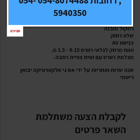
סט מושלם לרכב :
5940350
מסך מראה 7" ,4 גלאי רוורס ומצלמת רוורס
OSD- הצגת תפריטים על גבי מסך
רמקול מובנה
סגירה
שלט רחוק
כניסת AV
טווח מרחק לגלאי רוורס 0.15 - 1.5 מ.
מצלמת רוורס עם זווית צפייה רחבה .
שנה שרות ואחריות על ידי אס גי אלקטרוניקה יבואן
רישמי
לקבלת הצעה משתלמת
השאר פרטים