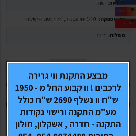
אחריות:
שנה
זמן אספקה:
1-10 ימי עסקים, תלוי בסוג המשלוח
משלוח:
חינם
מבצע התקנת ווי גרירה
הוסף לעגלה
לרכבים ! וו קבוע החל מ - 1950
ש"ח וו נשלף 2690 ש"ח כולל
קנה עכשיו
מע"מ התקנה ורישוי נקודות
התקנה - חדרה , אשקלון, חולון
, רחובות 054-8074488 054-