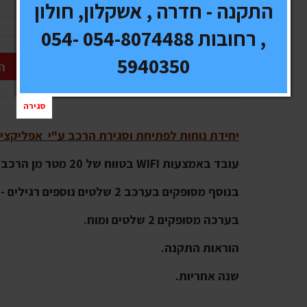
התקנה - חדרה , אשקלון, חולון
, רחובות 054-8074488 054-
5940350
ה
סגירה
יחידת נוחות לפתיחת וסגירת הרכב ע"י אפליקציי
עובד באמצעות WIFI בטווח של 20 מטר מן הרכב
בנוסף מסופקים בערכב 2 שלטים נוספים רגילים - שלט רחוק.
בערכה מסופקים 2 שלטים ומוח.
הוראות התקנה.
שנה אחריות.