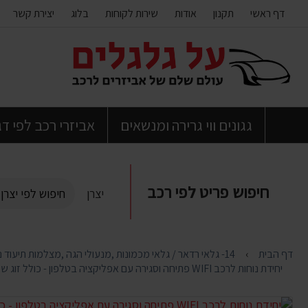
דף ראשי
תקנון
אודות
שירות לקוחות
בלוג
יצירת קשר
דלג
לתוכן
העמוד
גגונים ווי גרירה ומנשאים
אביזרי רכב לפי ד
חיפוש פריט לפי רכב
יצרן
דף הבית
14- גלאי רדאר / גלאי מכמונות ,מנעולי הגה ,מצלמות תיעוד נסיעה , חיישני רוורס , מיגון ובטיחות לרכב
יחידת נוחות לרכב WIFI פתיחה וסגירה עם אפליקציה בטלפון - כולל זוג שלטים בנוסף חיסול מלאי!!