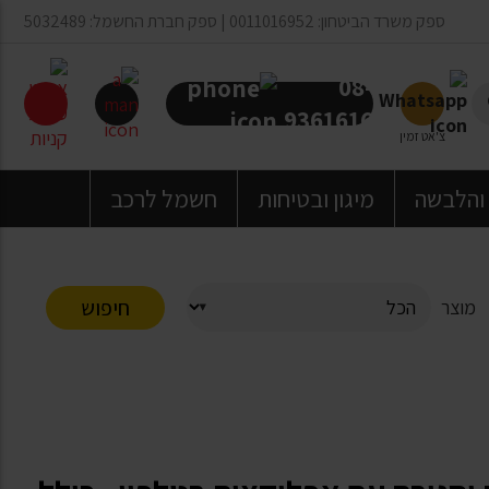
ספק משרד הביטחון: 0011016952 | ספק חברת החשמל: 5032489
08-
9361616
צ'אט זמין
 והלבשה
מיגון ובטיחות
חשמל לרכב
חיפוש
מוצר