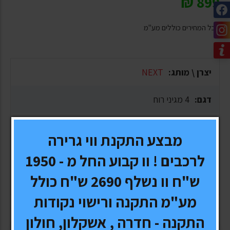
₪
899
* כל המחירים כוללים מע"מ
יצרן \ מותג:
NEXT
דגם:
4 מגיני רוח
אחריות:
שנה
מבצע התקנת ווי גרירה
זמן אספקה:
1-10 ימי עסקים, תלוי בסוג המשלוח
לרכבים ! וו קבוע החל מ - 1950
ש"ח וו נשלף 2690 ש"ח כולל
משלוח:
חינם
מע"מ התקנה ורישוי נקודות
התקנה - חדרה , אשקלון, חולון