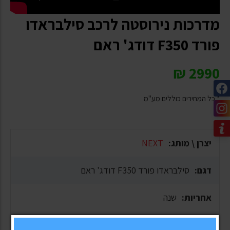
מדרכות נירוסטה לרכב סילבראדו
פורד F350 דודג' ראם
₪
2990
* כל המחירים כוללים מע"מ
יצרן \ מותג:
NEXT
דגם:
סילבראדו פורד F350 דודג' ראם
אחריות:
שנה
זמן אספקה:
1-10 ימי עסקים, תלוי בסוג המשלוח