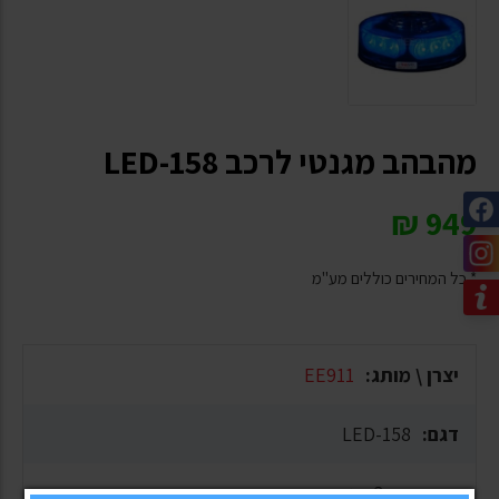
מהבהב מגנטי לרכב LED-158
₪
949
* כל המחירים כוללים מע"מ
יצרן \ מותג:
EE911
דגם:
LED-158
אחריות:
3 שנים