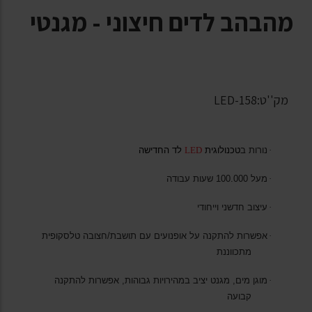
מהבהב לדים חיצוני - מגנטי
מק''ט:LED-158
·
נורות ב
טכנולוגית
LED
לד החדישה
·
מעל 100.000 שעות עבודה
·
עיצוב חדשני וייחודי
·
אפשרות להתקנה על אופנועים עם תושבת/חצובה טלסקופית
מתכווננת
·
מוגן מים, מגנט יציב במהירויות גבוהות, אפשרות להתקנה
קבועה