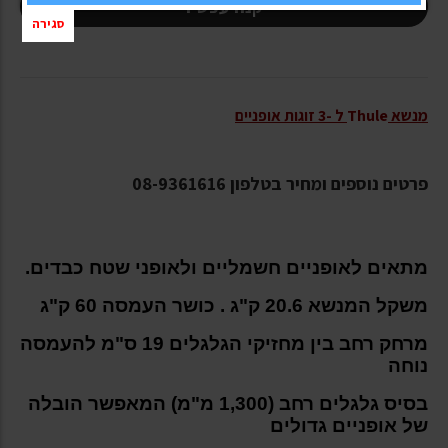
קנה עכשיו
סגירה
מנשא
Thule
ל -3 זוגות אופניים
פרטים נוספים ומחיר בטלפון 08-9361616
מתאים לאופניים חשמליים ולאופני שטח כבדים.
משקל המנשא 20.6 ק"ג . כושר העמסה 60 ק"ג
מרחק רחב בין מחזיקי הגלגלים 19 ס"מ להעמסה
נוחה
בסיס גלגלים רחב (1,300 מ"מ) המאפשר הובלה
של אופניים גדולים