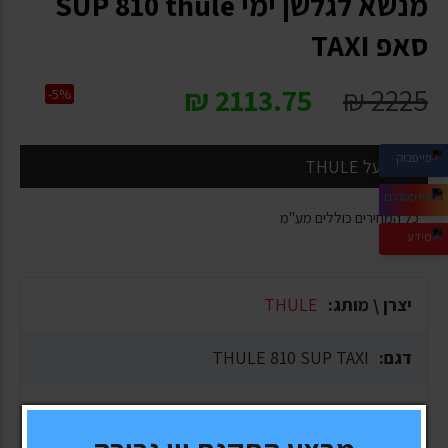
מנשא לגלשן ימי SUP 810 thule
סאפ TAXI
₪
2113.75
₪
2225
-5%
הנחה על THULE
* כל המחירים כוללים מע"מ
יצרן \ מותג:
THULE
דגם:
THULE 810 SUP TAXI
אחריות:
5 שנים