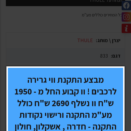
* כל המחירים כוללים מע"מ
יצרן \ מותג:
THULE
דגם:
833
אחריות:
5 שנים
מבצע התקנת ווי גרירה
זמן אספקה:
1-10 ימי עסקים, תלוי בסוג המשלוח
לרכבים ! וו קבוע החל מ - 1950
ש"ח וו נשלף 2690 ש"ח כולל
משלוח:
חינם
מע"מ התקנה ורישוי נקודות
התקנה - חדרה , אשקלון, חולון