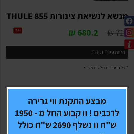
מנשא לנשיאת צינורות 855 THULE
₪
680.2
₪
716
-5%
הנחה על THULE
* כל המחירים כוללים מע"מ
יצרן \ מותג:
THULE
מבצע התקנת ווי גרירה
דגם:
855 THULE
לרכבים ! וו קבוע החל מ - 1950
ש"ח וו נשלף 2690 ש"ח כולל
אחריות:
5 שנים