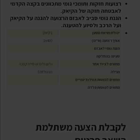
רצועות חזקות ותומכי גומי מתכוונים בקצה הקדמי
לאבטחה חזקה של הקיאק.
הגנת גומי סביב לאבזם הרצועה להגנה על הקיאק
ועל הרכב ולסיוע להטענה.
יכולת נשיאת מטען
1 קיאק
אורך רצועה (ס"מ)
2x400
הגנת גומי לאבזם
טעינה בהחלקה
מתאים לציוד אחר
גלשן גלים או סירה קטנה
נעילה
מנעול 538
מתאים למוטות אווירודינמיים
מתאים למוטות פלדה
לקבלת הצעה משתלמת
השאר פרטים