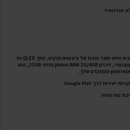
ה אנדרואיד
מסך המולטימדיה SYNCOPE ZETA PRO MAX - מביא איתו מוצר מנצח של ביצועים חזקים, מסך QLED חד
בגודל -9-10 -אינץ’ ואנדרואיד עדכני . עם מעבד עוצמתי , זיכרון RAM 2G/4GB ואחסון פנימי 32GB, הוא
בסמארטפון המתקדם שלך.