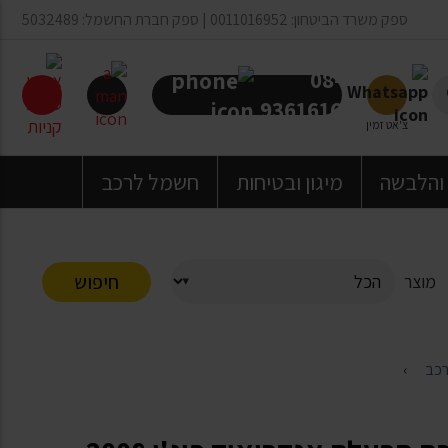
ספק משרד הביטחון: 0011016952 | ספק חברת החשמל: 5032489
08-
9361616
צ'אט זמין
 והלבשה
מיגון ובטיחות
חשמל לרכב
חיפוש
מוצר
רכב