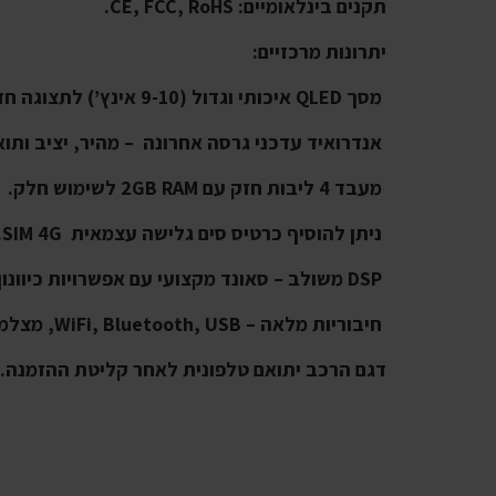
תקנים בינלאומיים: CE, FCC, RoHS.
יתרונות מרכזיים:
מסך QLED איכותי וגדול (9-10 אינץ’) לתצוגה חדה וברורה.
אנדרואיד עדכני גרסה אחרונה – מהיר, יציב ותוא
מעבד 4 ליבות חזק עם 2GB RAM לשימוש חלק.
ניתן להוסיף כרטיס סים גלישה עצמאית SIM 4G.
DSP משולב – סאונד מקצועי עם אפשרויות כיוונון מתקדמות.
חיבוריות מלאה – WiFi, Bluetooth, USB, מצלמות ועוד.
דגם הרכב יתואם טלפונית לאחר קליטת ההזמנה.