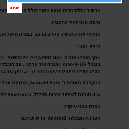
סגירה
מכשיר מולטימדיה תואם מקור כולל מערכת הפעל
גרסת אנדרואיד עדכנית
מחליף את המכשיר הקיים ברכב בצורה מושלמת
תיאור מוצר:
מציע חוויית שימוש חלקה ומהירה – בדיוק כמו 
המערכת תומכת ב-Android Auto, התקנת אפליקציות ישירות דרך Google PlaY
dsp מובנה לשיפור איכות הצליל, Bluetooth לחיבור נוח ומהיר.
מפרט טכני עיקרי:
מערכת הפעלה: Android חדש ועדכני.