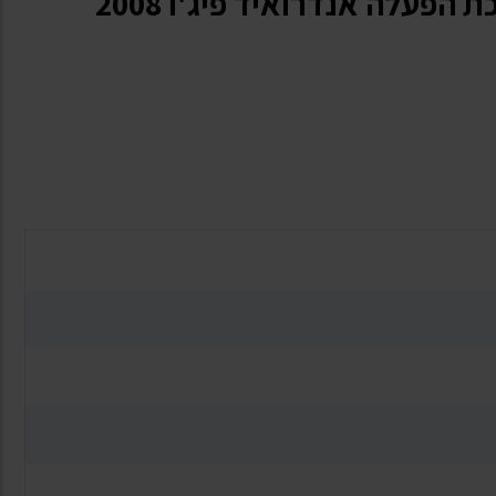
מערכת מולטימדיה ZETA מערכת הפעלה אנדרואיד פיג'ו 2008