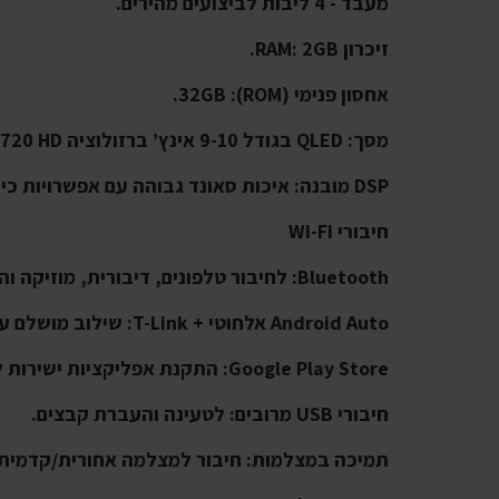
מעבד - 4 ליבות לביצועים מהירים.
זיכרון RAM: 2GB.
אחסון פנימי (ROM): ‎32GB.
מסך: QLED בגודל 9-10 אינץ’ ברזולוציה ‎1280×720 HD.
DSP מובנה: איכות סאונד גבוהה עם אפשרויות כיוון מתקדמות.
חיבורי WI-FI
Bluetooth: לחיבור טלפונים, דיבורית, מוזיקה והזרמת מדיה.
Android Auto אלחוטי + T-Link: שילוב מושלם עם הסמארטפון.
Google Play Store: התקנת אפליקציות ישירות למסך.
חיבורי USB מרובים: לטעינה והעברת קבצים.
תמיכה במצלמות: חיבור למצלמה אחורית/קדמית ל