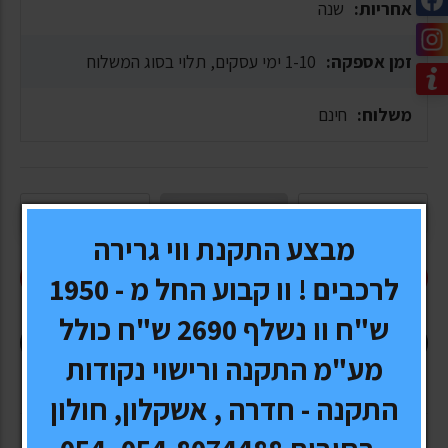
אחריות:
שנה
זמן אספקה:
1-10 ימי עסקים, תלוי בסוג המשלוח
משלוח:
חינם
מבצע התקנת ווי גרירה
הוסף לעגלה
לרכבים ! וו קבוע החל מ - 1950
ש"ח וו נשלף 2690 ש"ח כולל
קנה עכשיו
מע"מ התקנה ורישוי נקודות
התקנה - חדרה , אשקלון, חולון