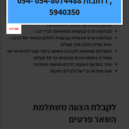
, רחובות 054-8074488 054-
מצלמת רוורס צבעונית המתאימה לכל סוגי הרכבים !!!!
5940350
סובלים מפגיעות חנייה בנסיעה לאחור
מתקשים בנסיעה לאחור לנו הפתרון !
סגירה
מצלמת רוורס צבעונית המתאימה לכל רכב !
מצלמת רוורס איכותית וצבעונית לחלקו האחורי של הרכב -
זווית צפייה רחבה 130 מעלות
המצלמה מותאמת להברגה פשוטה ביותר מעל לוחית הרישוי
ועמידה בטמפרטורות קיצוניות עד 50 מעלות .
עוזר במניעת תאונות דרכים ופגיעות מיותרות.
שנה אחריות ע"י על גלגלים רחובות
לקבלת הצעה משתלמת
השאר פרטים