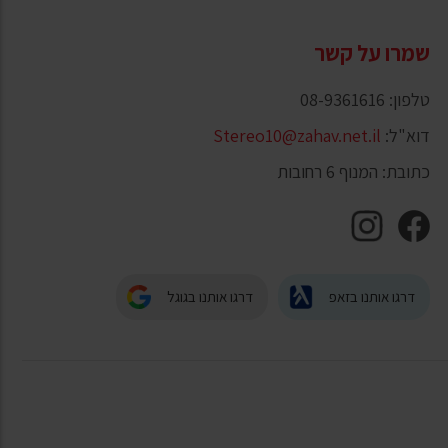
שמרו על קשר
טלפון: 08-9361616
דוא"ל:
Stereo10@zahav.net.il
כתובת: המנוף 6 רחובות
דרגו אותנו בזאפ
דרגו אותנו בגוגל