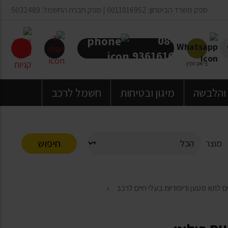
ספק משרד הביטחון: 0011016952 | ספק חברת החשמל: 5032489
08-
9361616
צ'אט זמין
 והלבשה
מיגון ובטיחות
חשמל לרכב
חיפוש
מוצר
 לתא מטען וריפודיות בעלי חיים לרכב