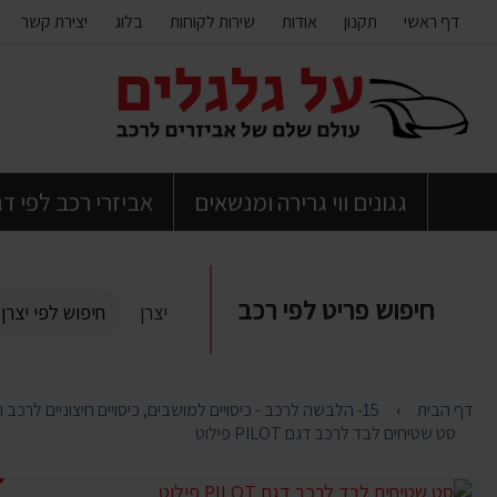
דף ראשי
תקנון
אודות
שירות לקוחות
בלוג
יצירת קשר
דלג
לתוכן
העמוד
גגונים ווי גרירה ומנשאים
אביזרי רכב לפי ד
חיפוש פריט לפי רכב
יצרן
דף הבית
15- הלבשה לרכב - כיסויים למושבים, כיסויים חיצוניים לרכב ולאופנועים , שטיחים , גופיות , כיסויי הגה ,כיסויי גלגל
סט שטיחים לבד לרכב דגם PILOT פילוט