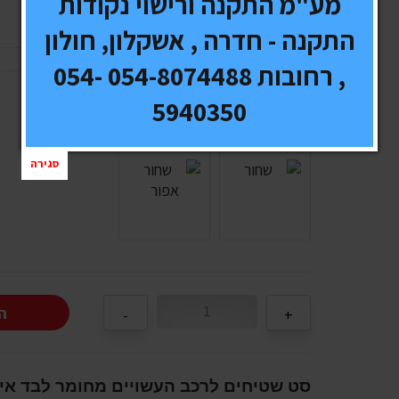
מע"מ התקנה ורישוי נקודות
משלוח:
חינם
התקנה - חדרה , אשקלון, חולון
, רחובות 054-8074488 054-
5940350
בחירת צבע/מידה רצוי :
סגירה
ה
סט שטיחים לרכב העשויים מחומר לבד אי