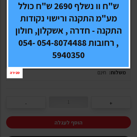
ש"ח וו נשלף 2690 ש"ח כולל
יצרן \ מותג:
SPARTEC
מע"מ התקנה ורישוי נקודות
דגם:
112-MAT עבים
התקנה - חדרה , אשקלון, חולון
, רחובות 054-8074488 054-
אחריות:
-
5940350
זמן אספקה:
1-10 ימי עסקים, תלוי בסוג המשלוח
משלוח:
חינם
סגירה
הוסף לעגלה