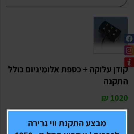
קודן עלוקה + כספת אלומיניום כולל
התקנה
₪
1020
* כל המחירים כוללים מע"מ
מבצע התקנת ווי גרירה