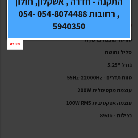
התקנה - חדרה , אשקלון, חולון
, רחובות 054-8074488 054-
5940350
רמקולים Morel Tempo Coax "5.25
טוויטר מובנה ברמקול
סגירה
סליל נחושת
גודל "5.25
טווח תדרים - 55Hz-22000Hz
עוצמה מקסימלית 200W
עוצמה אפקטיבית 100W RMS
נצילות - 89db