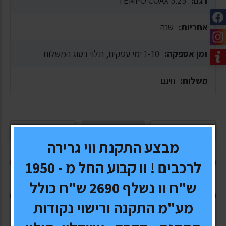
דגם:
TEMPO COAX 5.25
אחריות:
שנה
זמן אספקה:
1-10 ימי עסקים, תלוי בסוג המשלוח
משלוח:
חינם
מבצע התקנת ווי גרירה
הוסף לעגלה
לרכבים ! וו קבוע החל מ - 1950
ש"ח וו נשלף 2690 ש"ח כולל
קנה עכשיו
מע"מ התקנה ורישוי נקודות