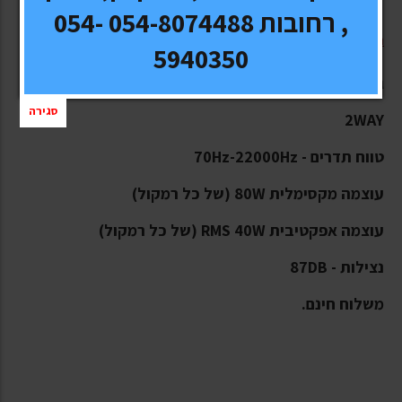
, רחובות 054-8074488 054-
רמקולים Rockford Fosgate P-152 PUNCH
5940350
גודל "5.25
סגירה
2WAY
טווח תדרים - 70Hz-22000Hz
עוצמה מקסימלית 80W (של כל רמקול)
עוצמה אפקטיבית RMS 40W (של כל רמקול)
נצילות - 87DB
משלוח חינם.