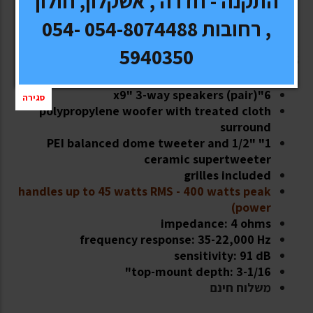
התקנה - חדרה , אשקלון, חולון
, רחובות 054-8074488 054-
5940350
Product highlights:
6"x9" 3-way speakers (pair)
סגירה
polypropylene woofer with treated cloth
surround
1" PEI balanced dome tweeter and 1/2"
ceramic supertweeter
grilles included
handles up to 45 watts RMS - 400 watts peak
power)
impedance: 4 ohms
frequency response: 35-22,000 Hz
sensitivity: 91 dB
top-mount depth: 3-1/16"
משלוח חינם