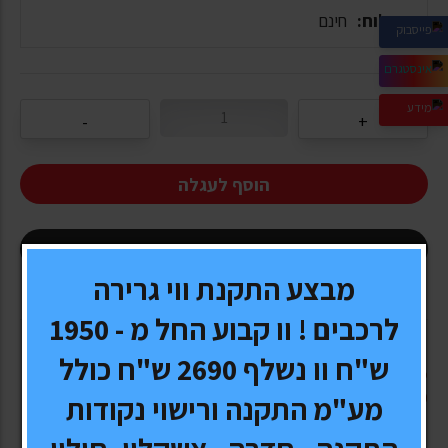
משלוח:
חינם
הוסף לעגלה
קנה עכשיו
מבצע התקנת ווי גרירה
לרכבים ! וו קבוע החל מ - 1950
ש"ח וו נשלף 2690 ש"ח כולל
סט רמקולים איכותיים לרכב של חברת KENWOOD הספק
400 W
מע"מ התקנה ורישוי נקודות