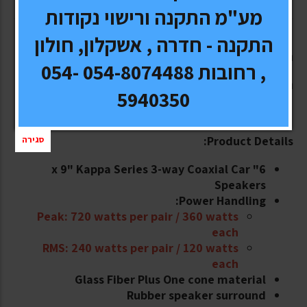
מע"מ התקנה ורישוי נקודות
התקנה - חדרה , אשקלון, חולון
רמקולים איכותיים של חברת היוקרה אינפיניטי!!!
, רחובות 054-8074488 054-
רמקולים ברמה גבוהה עם צליל מדהים!!!
5940350
Product Details:
סגירה
6" x 9" Kappa Series 3-way Coaxial Car
Speakers
Power Handling:
Peak: 720 watts per pair / 360 watts
each
RMS: 240 watts per pair / 120 watts
each
Glass Fiber Plus One cone material
Rubber speaker surround