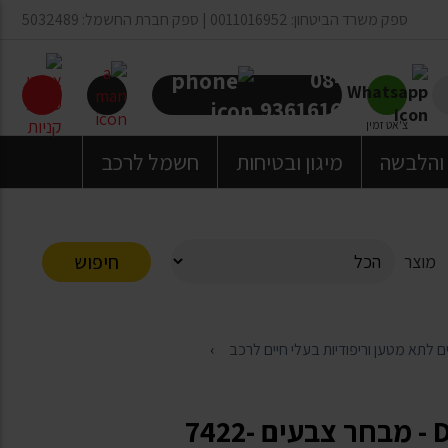
ספק משרד הביטחון: 0011016952 | ספק חברת החשמל: 5032489
08-
9361616
צ'אט זמין
 והלבשה
מיגון ובטיחות
חשמל לרכב
חיפוש
מוצר
 לתא מטען וריפודיות בעלי חיים לרכב