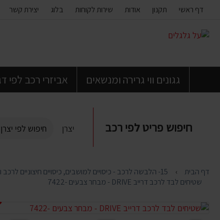
דף ראשי
תקנון
אודות
שירות לקוחות
בלוג
יצירת קשר
דלג
לתוכן
העמוד
גגונים ווי גרירה ומנשאים
אביזרי רכב לפי ד
חיפוש פריט לפי רכב
יצרן
דף הבית
15- הלבשה לרכב - כיסויים למושבים, כיסויים חיצוניים לרכב ולאופנועים , שטיחים , גופיות , כיסויי הגה ,כיסויי גלגל
שטיחים לבד לרכב דרייב DRIVE - מבחר צבעים -7422