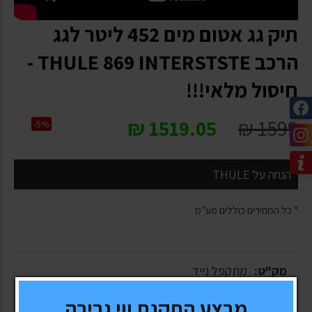
תיק גג אטום מים 452 ליטר לגג
הרכב THULE 869 INTERSTSTE -
חיסול מלאי!!!
₪
1519.05
₪
1599
-5%
הנחה על THULE
* כל המחירים כוללים מע"מ
מק"ט:
מתקפל נייד
מבצע התקנת ווי גרירה
יצרן \ מותג:
THULE