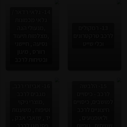
14- גלאי רדאר /
גלאי מכמונות
13- רמקולים
,מנעולי הגה
לרכב טרקטרונים
,מצלמות תיעוד
וכלי שייט
נסיעה , חיישני
רוורס , מיגון
ובטיחות לרכב
15- הלבשה
16- אביזרי רכב,
לרכב - כיסויים
מגבים לרכב
למושבים, כיסויים
,מוצרי ניקוי
חיצוניים לרכב
וטיפוח , משענות
ולאופנועים ,
יד , שואבי אבק ,
שטיחים , גופיות ,
פסי מגן לרכב ,