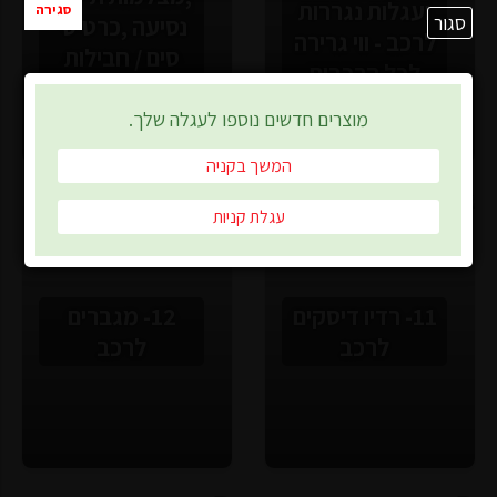
ועגלות נגררות
סגירה
סגור
נסיעה ,כרטיסי
לרכב - ווי גרירה
סים / חבילות
לכל הרכבים
גלישה , ואביזרי
התקנה
מוצרים חדשים נוספו לעגלה שלך.
המשך בקניה
עגלת קניות
11- רדיו דיסקים
12- מגברים
לרכב
לרכב