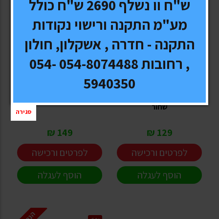
ש"ח וו נשלף 2690 ש"ח כולל
מע"מ התקנה ורישוי נקודות
התקנה - חדרה , אשקלון, חולון
, רחובות 054-8074488 054-
NEXT
AMERICAN EAGLE
5940350
ריפודית / כיסוי מגן למושב
אירגונית מפוארת לרכב
אחורי לבעלי חיים - צבע
מידה 30X30X30 SMALL
שחור
סגירה
149 ₪
129 ₪
לפרטים ורכישה
לפרטים ורכישה
הוסף לעגלה
הוסף לעגלה