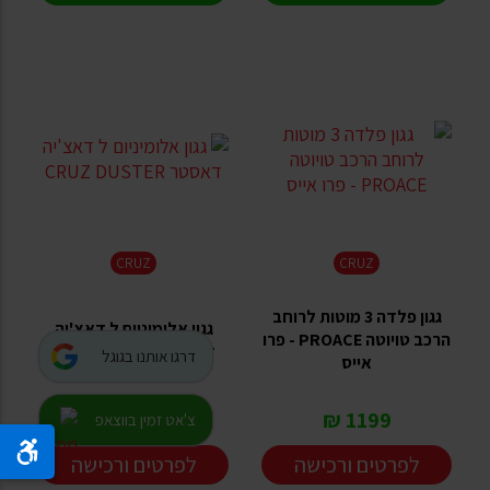
CRUZ
CRUZ
גגון פלדה 3 מוטות לרוחב
גגון אלומיניום ל דאצ'יה
הרכב טויוטה PROACE - פרו
דאסטר CRUZ DUSTER
דרגו אותנו בגוגל
אייס
1199 ₪
1199 ₪
צ'אט זמין בווצאפ
לפרטים ורכישה
לפרטים ורכישה