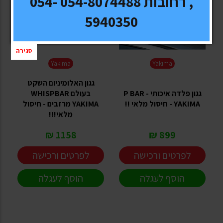
, רחובות 054-8074488 054-
5940350
סגירה
Yakima
Yakima
גגון האלומיניום השקט
גגון פלדה איכותי - P BAR
בעולם WHISPBAR
YAKIMA - חיסול מלאי !!
YAKIMA מרזבים - חיסול
מלאי!!!
1158 ₪
899 ₪
לפרטים ורכישה
לפרטים ורכישה
הוסף לעגלה
הוסף לעגלה