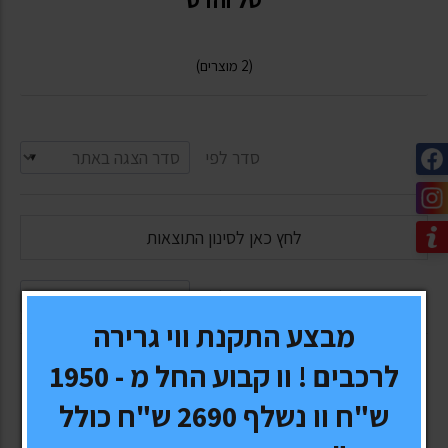
(2 מוצרים)
סדר לפי
לחץ כאן לסינון התוצאות
סדר לפי
מבצע התקנת ווי גרירה
לרכבים ! וו קבוע החל מ - 1950
ש"ח וו נשלף 2690 ש"ח כולל