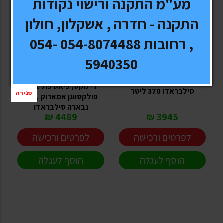
מע"מ התקנה ורישוי נקודות
התקנה - חדרה , אשקלון, חולון
, רחובות 054-8074488 054-
טל והדס
טל והדס
קשת העמסה לטנדרים
5940350
מתהפכת - טל והדס -
ארגז כלים לטנדר פורד
,טויוטה היילקס ויגו איסוזו
F350 וטנדר שברולט
די מקס, פיאט פול באק
סילבראדו 370 ליטר
סגירה
פולקסווגן אמארוק ,ניסן
נבארה סילבראדו
4489 ₪
3945 ₪
לפרטים ורכישה
לפרטים ורכישה
הוסף לעגלה
הוסף לעגלה