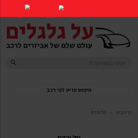
דלג
לתוכן
העמוד
חיפוש פריט לפי רכב
דף הבית
טל והדס
טל והדס