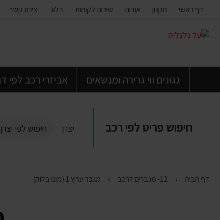
דף ראשי
תקנון
אודות
שירות לקוחות
בלוג
יצירת קשר
דלג
לתוכן
העמוד
גגונים ווי גרירה ומנשאים
אביזרי רכב לפי ד
חיפוש פריט לפי רכב
יצרן
דף הבית
12- מגברים לרכב
מגבר ערוץ 1 (מונו בלוק)
מג