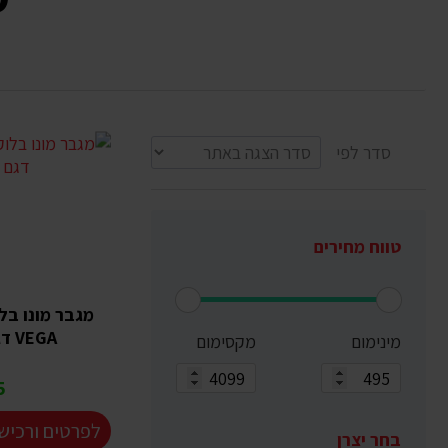
סדר לפי
טווח מחירים
מגבר מונו בל
VEGA דגם V1 3500W
מינימום
מקסימום
₪
לפרטים ורכיש
בחר יצרן