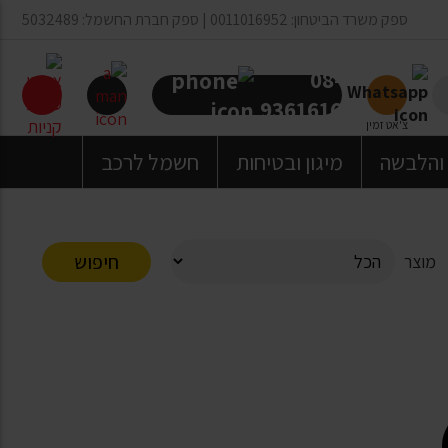
ספק משרד הביטחון: 0011016952 | ספק חברת החשמל: 5032489
08-
9361616
צ'אט זמין
 והלבשה
מיגון ובטיחות
חשמל לרכב
חיפוש
מוצר