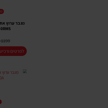
RD
50RMS
1199 ₪
לפרטים ורכיש
Y