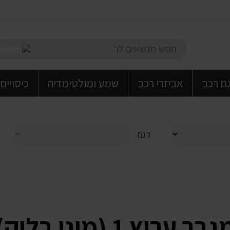
גם רכב
אביזרי רכב
שמע ומולטימדיה
כיסויים
דגם
בר ערוץ 1 (מונו בלוק)