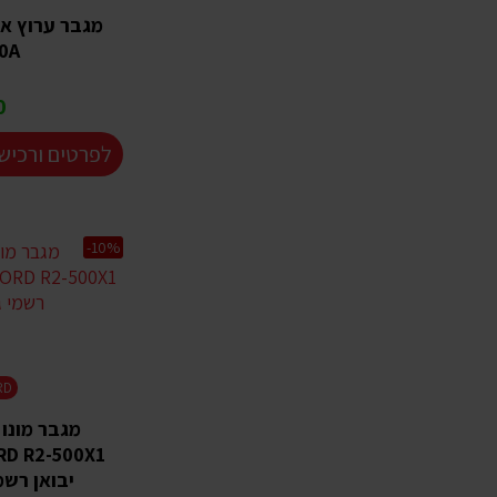
0A
₪
לפרטים ורכיש
-10%
RD
מגבר מונו
יבואן רשמ