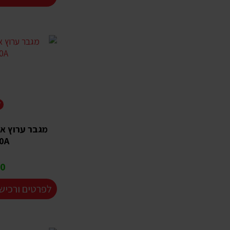
Y
0A
 ₪
לפרטים ורכיש