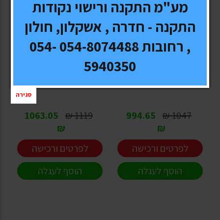
מע"מ התקנה ורישוי נקודות
התקנה - חדרה , אשקלון, חולון
, רחובות 054-8074488 054-
THULE
THULE
5940350
מנשא אופניים לטנדרים
מנשא אופניים לטנדרים
THULE 822XT
Thule Insta-Gater 501
סגירה
1063.05
1119 ₪
994.65
1047 ₪
₪
₪
לפרטים ורכישה
לפרטים ורכישה
הוסף לעגלה
הוסף לעגלה