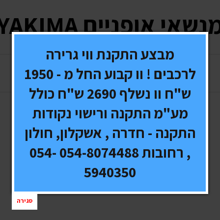
נשאי אופניים YAKIMA
מבצע התקנת ווי גרירה
לרכבים ! וו קבוע החל מ - 1950
בחר קטגוריה
ש"ח וו נשלף 2690 ש"ח כולל
מע"מ התקנה ורישוי נקודות
התקנה - חדרה , אשקלון, חולון
, רחובות 054-8074488 054-
5940350
סגירה