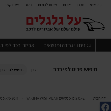
דף ראשי
תקנון
אודות
שירות לקוחות
בלוג
יצירת קשר
דלג
לתוכן
העמוד
גגונים ווי גרירה ומנשאים
אביזרי רכב לפי ד
חיפוש פריט לפי רכב
יצרן
דף הבית
2- גגונים ומנשאים YAKIMA WISHPBAR
מנשאי אופניים IMA