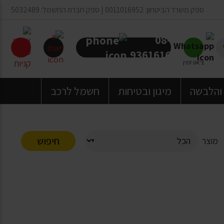
ספק משרד הביטחון: 0011016952 | ספק חברת החשמל: 5032489
08-
9361616
צ'אט זמין
 והלבשה
מיגון ובטיחות
חשמל לרכב
חיפוש
מוצר