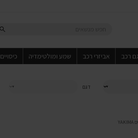
גם רכב
אביזרי רכב
שמע ומולטימדיה
כיסויים
דגם
YAK