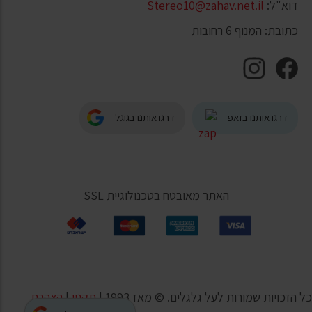
דוא"ל:
Stereo10@zahav.net.il
כתובת: המנוף 6 רחובות
דרגו אותנו בזאפ
דרגו אותנו בגוגל
האתר מאובטח בטכנולוגיית SSL
כל הזכויות שמורות לעל גלגלים. © מאז 1993 |
תקנון
|
הצהרת