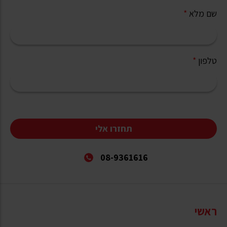
שם מלא
*
טלפון
*
תחזרו אלי
08-9361616
ראשי