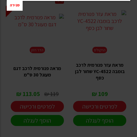
הנחת אתר
-5%
סגירה
הרקולס
הדר רוזן
מראת עזר פנורמית לרכב
מראה פנורמית לרכב דגם
בומבה YC-4522 שחור לבן
מעוגל 30 ס"מ
כסף
113.05 ₪
119 ₪
109 ₪
לפרטים ורכישה
לפרטים ורכישה
הוסף לעגלה
הוסף לעגלה