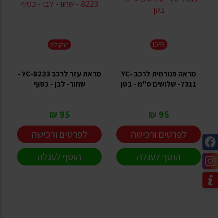
IDFR
הרקולס
מראה פנורמית לרכב YC-
מראת עזר לרכב YC-8223 -
7311- שלושים ס"מ - בטן
שחור- לבן - כסוף
95 ₪
95 ₪
לפרטים ורכישה
לפרטים ורכישה
הוסף לעגלה
הוסף לעגלה